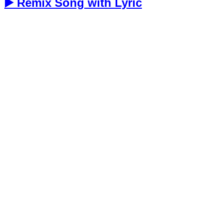
▶️ Remix Song with Lyric