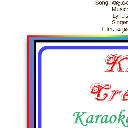
Song: ആകാ
Musi
Lyric
Singe
Film: കുഞ