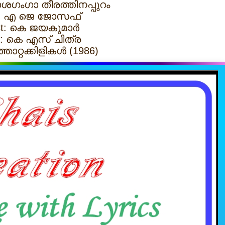
ശഗംഗാ തീരത്തിനപ്പുറം
c: എ ജെ ജോസഫ്
ist: കെ ജയകുമാർ
r: കെ എസ് ചിത്ര
്ഞാറ്റക്കിളികൾ (1986)