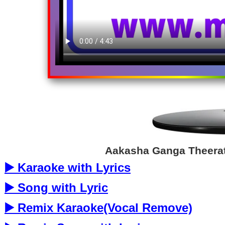
Aakasha Ganga Theerat
▶️ Karaoke with Lyrics
▶️ Song with Lyric
▶️ Remix Karaoke(Vocal Remove)