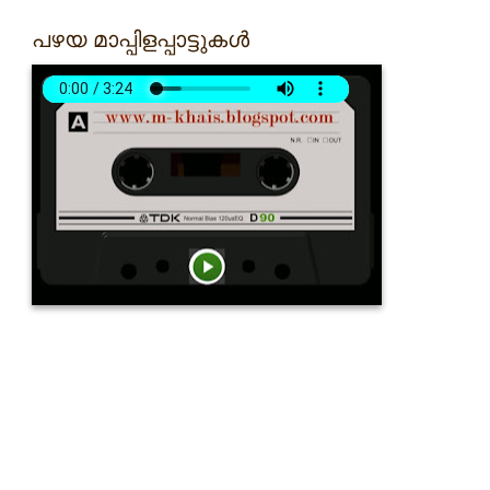
പഴയ മാപ്പിളപ്പാട്ടുകൾ