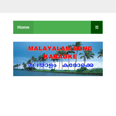
Home
☰