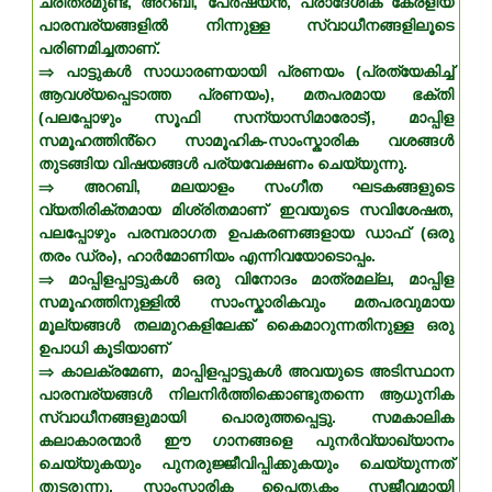
ചരിത്രമുണ്ട്, അറബി, പേർഷ്യൻ, പ്രാദേശിക കേരളീയ
പാരമ്പര്യങ്ങളിൽ നിന്നുള്ള സ്വാധീനങ്ങളിലൂടെ
പരിണമിച്ചതാണ്.
⇒ പാട്ടുകൾ സാധാരണയായി പ്രണയം (പ്രത്യേകിച്ച്
ആവശ്യപ്പെടാത്ത പ്രണയം), മതപരമായ ഭക്തി
(പലപ്പോഴും സൂഫി സന്യാസിമാരോട്), മാപ്പിള
സമൂഹത്തിൻ്റെ സാമൂഹിക-സാംസ്കാരിക വശങ്ങൾ
തുടങ്ങിയ വിഷയങ്ങൾ പര്യവേക്ഷണം ചെയ്യുന്നു.
⇒ അറബി, മലയാളം സംഗീത ഘടകങ്ങളുടെ
വ്യതിരിക്തമായ മിശ്രിതമാണ് ഇവയുടെ സവിശേഷത,
പലപ്പോഴും പരമ്പരാഗത ഉപകരണങ്ങളായ ഡാഫ് (ഒരു
തരം ഡ്രം), ഹാർമോണിയം എന്നിവയോടൊപ്പം.
⇒ മാപ്പിളപ്പാട്ടുകൾ ഒരു വിനോദം മാത്രമല്ല, മാപ്പിള
സമൂഹത്തിനുള്ളിൽ സാംസ്കാരികവും മതപരവുമായ
മൂല്യങ്ങൾ തലമുറകളിലേക്ക് കൈമാറുന്നതിനുള്ള ഒരു
ഉപാധി കൂടിയാണ്
⇒ കാലക്രമേണ, മാപ്പിളപ്പാട്ടുകൾ അവയുടെ അടിസ്ഥാന
പാരമ്പര്യങ്ങൾ നിലനിർത്തിക്കൊണ്ടുതന്നെ ആധുനിക
സ്വാധീനങ്ങളുമായി പൊരുത്തപ്പെട്ടു. സമകാലിക
കലാകാരന്മാർ ഈ ഗാനങ്ങളെ പുനർവ്യാഖ്യാനം
ചെയ്യുകയും പുനരുജ്ജീവിപ്പിക്കുകയും ചെയ്യുന്നത്
തുടരുന്നു, സാംസ്കാരിക പൈതൃകം സജീവമായി