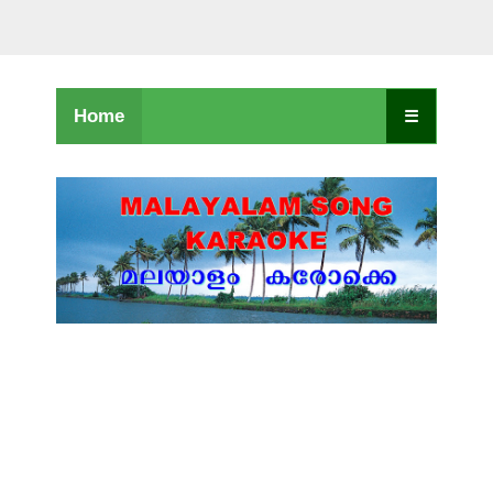
Home
☰