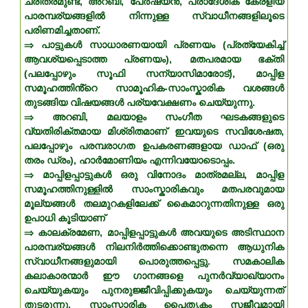
ചരിത്രമുണ്ട്, അറബി, പേർഷ്യൻ, പ്രാദേശിക കേരളീയ
പാരമ്പര്യങ്ങളിൽ നിന്നുള്ള സ്വാധീനങ്ങളിലൂടെ
പരിണമിച്ചതാണ്.
⇒ പാട്ടുകൾ സാധാരണയായി പ്രണയം (പ്രത്യേകിച്ച്
ആവശ്യപ്പെടാത്ത പ്രണയം), മതപരമായ ഭക്തി
(പലപ്പോഴും സൂഫി സന്യാസിമാരോട്), മാപ്പിള
സമൂഹത്തിൻ്റെ സാമൂഹിക-സാംസ്കാരിക വശങ്ങൾ
തുടങ്ങിയ വിഷയങ്ങൾ പര്യവേക്ഷണം ചെയ്യുന്നു.
⇒ അറബി, മലയാളം സംഗീത ഘടകങ്ങളുടെ
വ്യതിരിക്തമായ മിശ്രിതമാണ് ഇവയുടെ സവിശേഷത,
പലപ്പോഴും പരമ്പരാഗത ഉപകരണങ്ങളായ ഡാഫ് (ഒരു
തരം ഡ്രം), ഹാർമോണിയം എന്നിവയോടൊപ്പം.
⇒ മാപ്പിളപ്പാട്ടുകൾ ഒരു വിനോദം മാത്രമല്ല, മാപ്പിള
സമൂഹത്തിനുള്ളിൽ സാംസ്കാരികവും മതപരവുമായ
മൂല്യങ്ങൾ തലമുറകളിലേക്ക് കൈമാറുന്നതിനുള്ള ഒരു
ഉപാധി കൂടിയാണ്
⇒ കാലക്രമേണ, മാപ്പിളപ്പാട്ടുകൾ അവയുടെ അടിസ്ഥാന
പാരമ്പര്യങ്ങൾ നിലനിർത്തിക്കൊണ്ടുതന്നെ ആധുനിക
സ്വാധീനങ്ങളുമായി പൊരുത്തപ്പെട്ടു. സമകാലിക
കലാകാരന്മാർ ഈ ഗാനങ്ങളെ പുനർവ്യാഖ്യാനം
ചെയ്യുകയും പുനരുജ്ജീവിപ്പിക്കുകയും ചെയ്യുന്നത്
തുടരുന്നു, സാംസ്കാരിക പൈതൃകം സജീവമായി