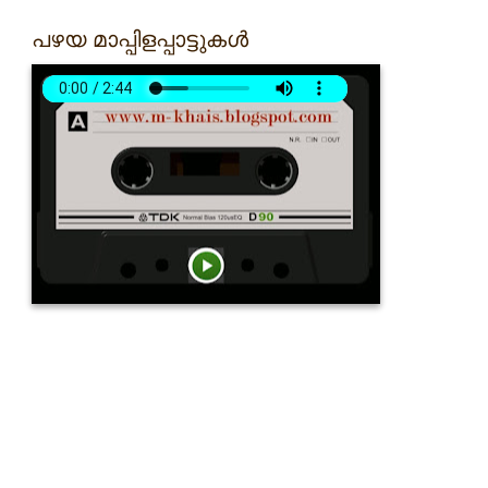
പഴയ മാപ്പിളപ്പാട്ടുകൾ