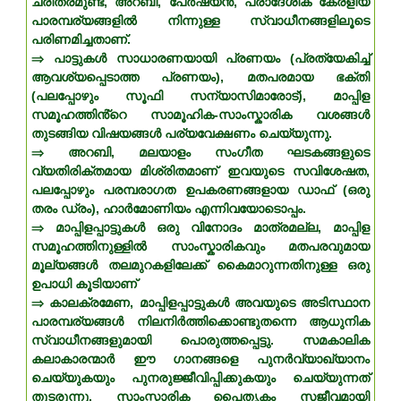
ചരിത്രമുണ്ട്, അറബി, പേർഷ്യൻ, പ്രാദേശിക കേരളീയ
പാരമ്പര്യങ്ങളിൽ നിന്നുള്ള സ്വാധീനങ്ങളിലൂടെ
പരിണമിച്ചതാണ്.
⇒ പാട്ടുകൾ സാധാരണയായി പ്രണയം (പ്രത്യേകിച്ച്
ആവശ്യപ്പെടാത്ത പ്രണയം), മതപരമായ ഭക്തി
(പലപ്പോഴും സൂഫി സന്യാസിമാരോട്), മാപ്പിള
സമൂഹത്തിൻ്റെ സാമൂഹിക-സാംസ്കാരിക വശങ്ങൾ
തുടങ്ങിയ വിഷയങ്ങൾ പര്യവേക്ഷണം ചെയ്യുന്നു.
⇒ അറബി, മലയാളം സംഗീത ഘടകങ്ങളുടെ
വ്യതിരിക്തമായ മിശ്രിതമാണ് ഇവയുടെ സവിശേഷത,
പലപ്പോഴും പരമ്പരാഗത ഉപകരണങ്ങളായ ഡാഫ് (ഒരു
തരം ഡ്രം), ഹാർമോണിയം എന്നിവയോടൊപ്പം.
⇒ മാപ്പിളപ്പാട്ടുകൾ ഒരു വിനോദം മാത്രമല്ല, മാപ്പിള
സമൂഹത്തിനുള്ളിൽ സാംസ്കാരികവും മതപരവുമായ
മൂല്യങ്ങൾ തലമുറകളിലേക്ക് കൈമാറുന്നതിനുള്ള ഒരു
ഉപാധി കൂടിയാണ്
⇒ കാലക്രമേണ, മാപ്പിളപ്പാട്ടുകൾ അവയുടെ അടിസ്ഥാന
പാരമ്പര്യങ്ങൾ നിലനിർത്തിക്കൊണ്ടുതന്നെ ആധുനിക
സ്വാധീനങ്ങളുമായി പൊരുത്തപ്പെട്ടു. സമകാലിക
കലാകാരന്മാർ ഈ ഗാനങ്ങളെ പുനർവ്യാഖ്യാനം
ചെയ്യുകയും പുനരുജ്ജീവിപ്പിക്കുകയും ചെയ്യുന്നത്
തുടരുന്നു, സാംസ്കാരിക പൈതൃകം സജീവമായി