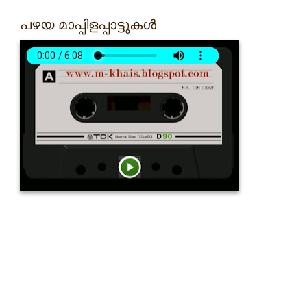
പഴയ മാപ്പിളപ്പാട്ടുകൾ