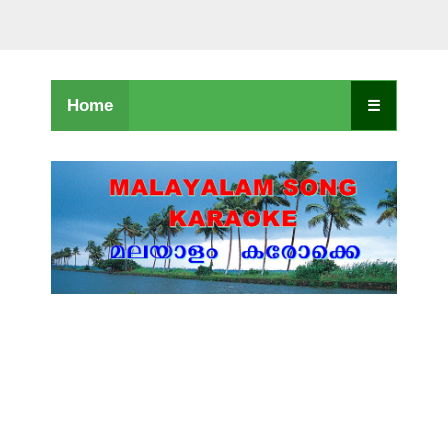
Home
☰