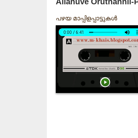
Allahuve Oruthannil
പഴയ മാപ്പിളപ്പാട്ടുകൾ