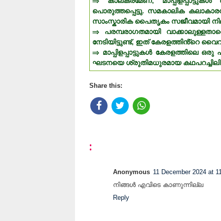
⇒ കാലക്രമേണ, മാപ്പിളപ്പാട്ടുക
പൊരുത്തപ്പെട്ടു. സമകാലിക കലാകാരന
സാംസ്കാരിക പൈതൃകം സജീവമായി നില
⇒ പരമ്പരാഗതമായി വാക്കാലുള്ളതാ
നേടിയിട്ടുണ്ട്, ഇത് കേരളത്തിൻ്റെ 
⇒ മാപ്പിളപ്പാട്ടുകൾ കേരളത്തിലെ ഒ
ഘടനയെ ശ്രുതിമധുരമായ കഥപറച്ചിലിലൂട
Share this:
:
Anonymous
11 December 2024 at 1
നിങ്ങൾ എവിടെ കാണുന്നില്ല
Reply