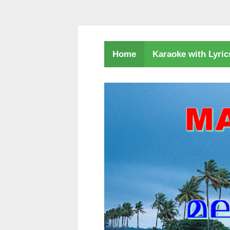
Karaoke with Lyri
Home