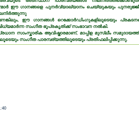
ൾ അവയുടെ അടിസ്ഥാന പാരമ്പര്യങ്ങൾ നിലനിർത്തിക്കൊണ്ട
്മാർ ഈ ഗാനങ്ങളെ പുനർവ്യാഖ്യാനം ചെയ്യുകയും പുനരുജ്ജീവിപ്
നിർത്തുന്നു
ണെങ്കിലും, ഈ ഗാനങ്ങൾ റെക്കോർഡിംഗുകളിലൂടെയും പ്രകടന
വൈവിധ്യമാർന്ന സംഗീത ഭൂപ്രകൃതിക്ക് സംഭാവന നൽകി.
രു പ്രധാന സാംസ്കാരിക ആവിഷ്കാരമാണ്, മാപ്പിള മുസ്ലീം സമുദായ
െയും സംഗീത പാരമ്പര്യത്തിലൂടെയും പ്രതിഫലിപ്പിക്കുന്നു.
1:40