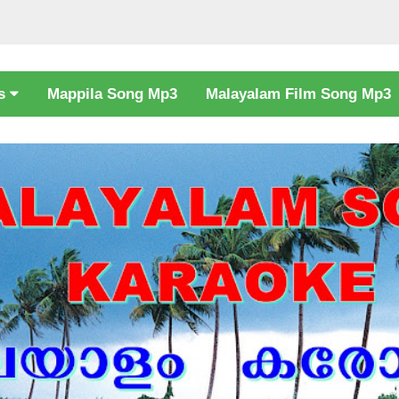
cs
Mappila Song Mp3
Malayalam Film Song Mp3