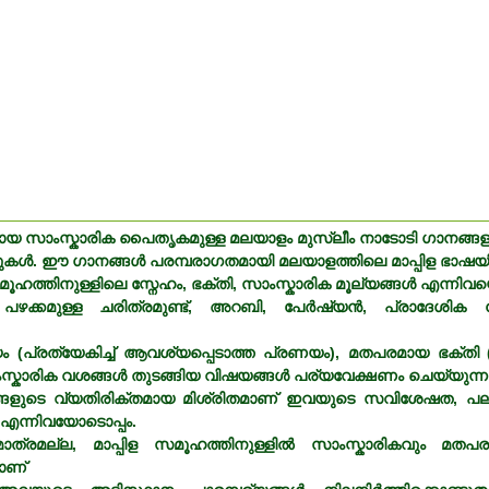
ായ സാംസ്കാരിക പൈതൃകമുള്ള മലയാളം മുസ്ലീം നാടോടി ഗാനങ്ങളുടെ
പാട്ടുകൾ. ഈ ഗാനങ്ങൾ പരമ്പരാഗതമായി മലയാളത്തിലെ മാപ്പിള ഭാഷയി
ഹത്തിനുള്ളിലെ സ്നേഹം, ഭക്തി, സാംസ്കാരിക മൂല്യങ്ങൾ എന്നിവയെ പ
ടുകൾ പഴക്കമുള്ള ചരിത്രമുണ്ട്, അറബി, പേർഷ്യൻ, പ്രാദേശിക
പ്രത്യേകിച്ച് ആവശ്യപ്പെടാത്ത പ്രണയം), മതപരമായ ഭക്തി 
സ്കാരിക വശങ്ങൾ തുടങ്ങിയ വിഷയങ്ങൾ പര്യവേക്ഷണം ചെയ്യുന്നു
ുടെ വ്യതിരിക്തമായ മിശ്രിതമാണ് ഇവയുടെ സവിശേഷത, പല
എന്നിവയോടൊപ്പം.
 മാത്രമല്ല, മാപ്പിള സമൂഹത്തിനുള്ളിൽ സാംസ്കാരികവും മതപ
ാണ്