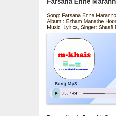
Farsana Enne Maran
Song: Farsana Enne Marann
Album : Ezham Manathe Hoor
Music, Lyirics, Singer: Shaafi
_Song Mp3