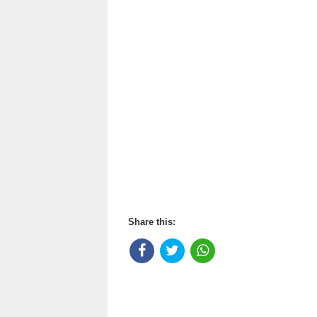
നെഞ്ചകം വിട്ട് പറന്നോ
Music
തട്ടത്താൽ വട്ട മുഖത്ത്
മൊട്ടിട്ട അമ്പിളി മാമ്മൻ
പൊട്ടി ചിരിച്ചൊരു നേരം
കെട്ടി പിടിച്ചൊരു കാലം
പാതിരാ കനവിലെൻ പെണ്ണ്
സഖിയായി നെഞ്ചോരം വേണം
റഹ് മാനെ കുഞ്ഞോളെ നാളെ
ഇണയായ് തുണയായി വേണം
ഫർസാന എന്നെ മറന്നോ
നെഞ്ചകം വിട്ട് പറന്നോ
(Music)
കല്യാണ രാവിന്റെ അന്ന്
തോഴിമാരോടൊത്തു ചേർന്ന്
Share this:
കുഞ്ഞിക്കൈ നീട്ടി കുറിച്ച
മാരന്റെ പേരേത് പൂവേ
മൈലാഞ്ചി പാട്ടാണ് ചാരെ
മംഗല്യ കുതുകുലം വേറെ
ആ നേരം ഇടനെഞ്ച് വിങ്ങി
മുത്തേ ഞാൻ പുലരോളം തേങ്ങി