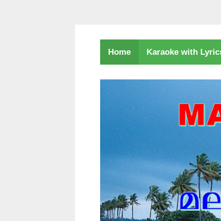
Karaoke with Lyri
Home