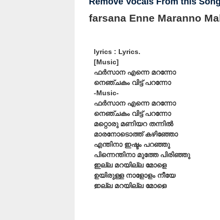
Remove Vocals From this Son
farsana Enne Maranno Ma
lyrics : Lyrics.
[Music]
ഫർസാന എന്നെ മറന്നോ
നെഞ്ചകം വിട്ട് പറന്നോ
-Music-
ഫർസാന എന്നെ മറന്നോ
നെഞ്ചകം വിട്ട് പറന്നോ
മറ്റൊരു മണിയറ തന്നിൽ
മാരനോടൊത്ത് കഴിഞ്ഞോ
എന്തിനാ ഇഷ്ടം പറഞ്ഞു
പിന്നെന്തിനാ മുത്തേ പിരിഞ്ഞു
ഇല്ല മറയില്ല മോളെ
ഉയിരുള്ള നാളോളം നീയേ
ഇല്ല മറയില്ല മോളെ
ഉയിരുള്ള നാളോളം നീയേ
ഫർസാന എന്നെ മറന്നോ