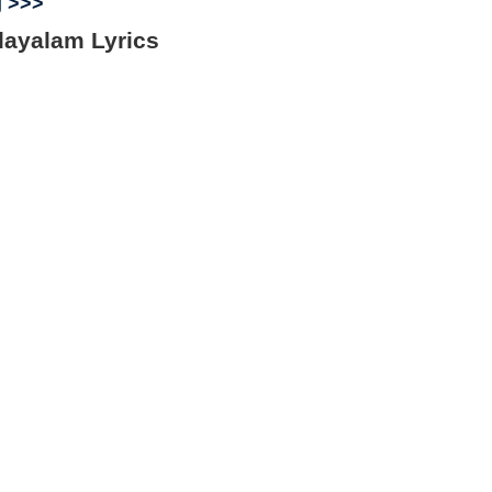
g >>>
layalam Lyrics