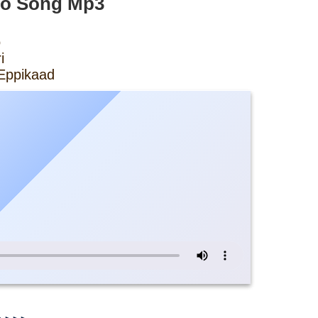
no Song Mp3
o
i
 Eppikaad