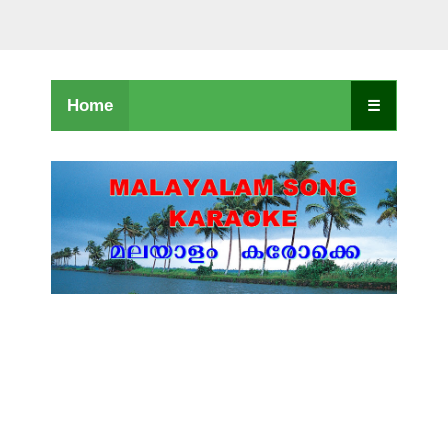
Home
☰