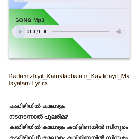
SONG Mp3
Kadamizhiyil_Kamaladhalam_Kavilinayil_Ma
layalam Lyrics
കടമിഴിയിൽ കമലദളം
നടനടന്നാൽ പുലരിമഴ
കടമിഴിയിൽ കമലദളം കവിളിണയിൽ സിന്ദൂരം
കടമിഴിയിൽ കമലദളം കവിളിണയിൽ സിന്ദൂരം