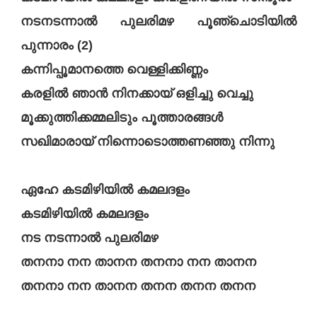
നടനടന്നാൽ പുലരിമഴ പൂഞ്ചൊടിയിൽ
പുന്നാരം (2)
കന്നിപ്പൂമാനത്തെ വെള്ളിക്കിണ്ണം
കരളിൽ ഞാൻ നിനക്കായ് ഒളിച്ചു വെച്ചു
മൂക്കുത്തിക്കമ്മലിടും പൂത്താരങ്ങൾ
സഖിമാരായ് നിന്നൊടൊത്തണഞ്ഞു നിന്നു
ഏഹേ കടമിഴിയിൽ കമലദളം
കടമിഴിയിൽ കമലദളം
നട നടന്നാൽ പുലരിമഴ
തനനാ നന താനന തനനാ നന താനന
തനനാ നന താനന തനന തനന തനന