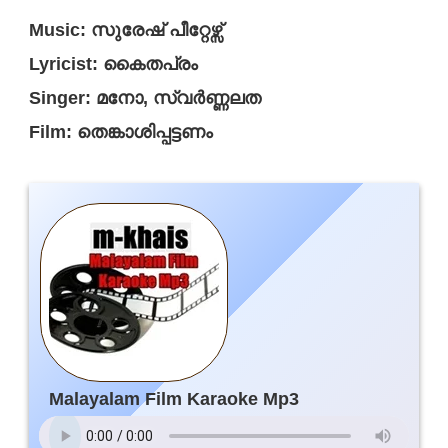
Music: സുരേഷ് പീറ്റേഴ്സ്
Lyricist: കൈതപ്രം
Singer: മനോ, സ്വർണ്ണലത
Film: തെങ്കാശിപ്പട്ടണം
Malayalam Film Karaoke Mp3