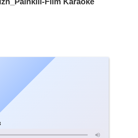
h_Painkili-Film Karaoke
3