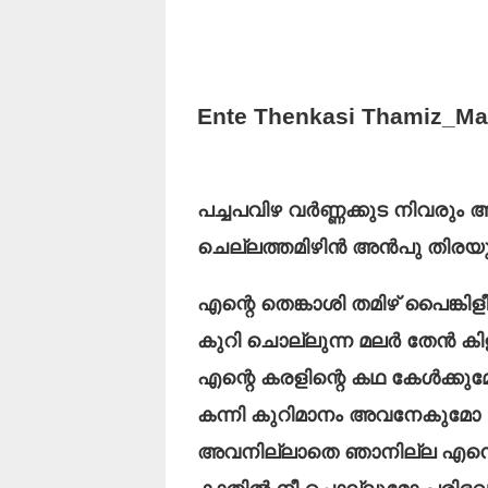
Ente Thenkasi Thamiz_Ma
പച്ചപവിഴ വർണ്ണക്കുട നിവരും
ചെല്ലത്തമിഴിൻ അൻപു തിരയു
എന്റെ തെങ്കാശി തമിഴ് പൈങ്കിള
കുറി ചൊല്ലുന്ന മലർ തേൻ കി
എന്റെ കരളിന്റെ കഥ കേൾക്കു
കന്നി കുറിമാനം അവനേകുമോ
അവനില്ലാതെ ഞാനില്ല എന്നെന