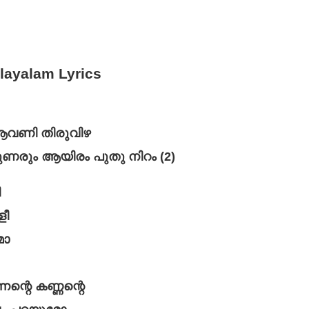
layalam Lyrics
 ആവണി തിരുവിഴ
ണരും ആയിരം പുതു നിറം (2)
ീ
ളീ
മോ
്റെ കണ്ണന്റെ