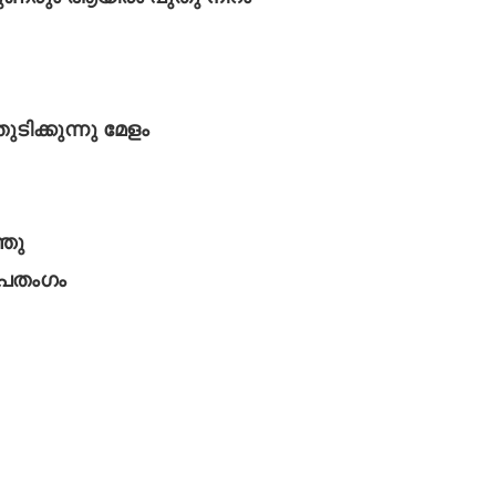
ിക്കുന്നു മേളം
്ഞു
 പതംഗം