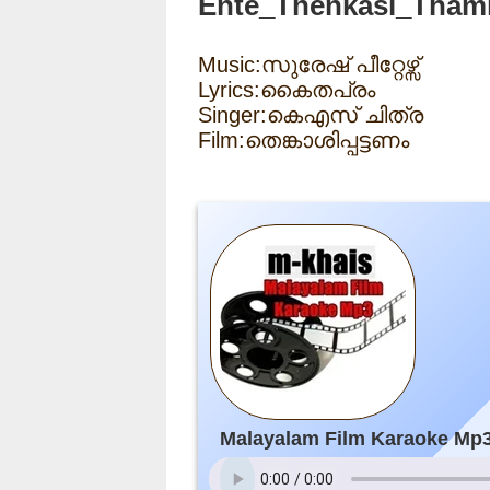
Ente_Thenkasi_Thamiz
Music:സുരേഷ് പീറ്റേഴ്സ്
Lyrics:കൈതപ്രം
Singer:കെഎസ് ചിത്ര
Film:തെങ്കാശിപ്പട്ടണം
Malayalam Film Karaoke Mp