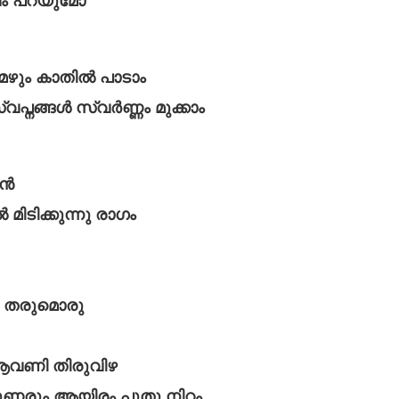
വം പറയുമോ
േഴും കാതിൽ പാടാം
വപ്നങ്ങൾ സ്വർണ്ണം മുക്കാം
ാൻ
ിടിക്കുന്നു രാഗം
ു തരുമൊരു
 ആവണി തിരുവിഴ
ുണരും ആയിരം പുതു നിറം