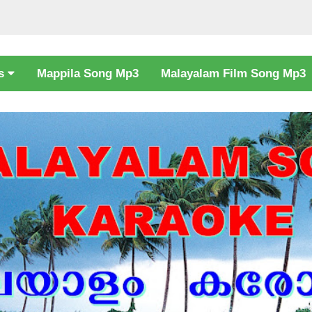
cs
Mappila Song Mp3
Malayalam Film Song Mp3