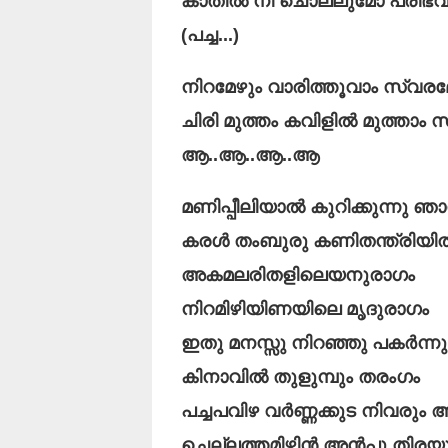
കാതിൽ നീ ചൊല്ലുമോ പരിഭ
(പച്ച...)
നിറമേഴും വാരിത്തൂവാം സ്വരമ
ചിരി മുത്തം കവിളിൽ മുത്താം സ്
ആ..ആ..ആ..ആ
മണിപ്പീലിയാൽ കുറിക്കുന്നു ഞ
കരൾ തംബുരു കണിതന്ത്രിയിൽ മ
അകമലരിതളിലെയനുരാഗം
നിറമിഴിയിണയിലെ മൃദുരാഗം
ഇതു മനസ്സു നിറഞ്ഞു പകർന്ന
കിനാവിൽ തുളുമ്പും തരംഗം
പച്ചപവിഴ വർണ്ണക്കുട നിവരും
ചെല്ലത്തമിഴിൻ അൻപു തിരയ