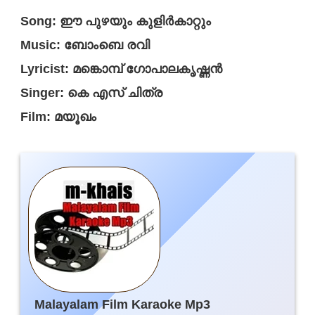
Song: ഈ പുഴയും കുളിർകാറ്റും
Music: ബോംബെ രവി
Lyricist: മങ്കൊമ്പ് ഗോപാലകൃഷ്ണൻ
Singer: കെ എസ് ചിത്ര
Film: മയൂഖം
Malayalam Film Karaoke Mp3