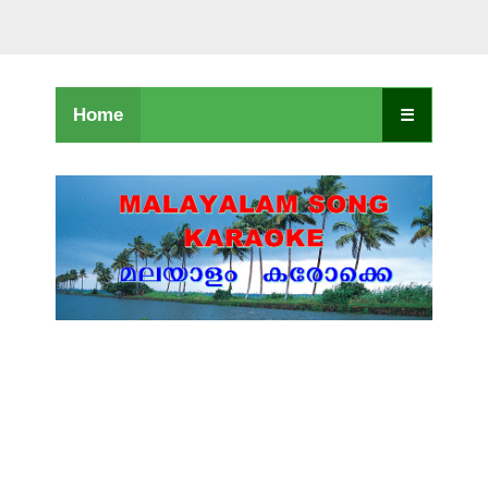
Home
☰