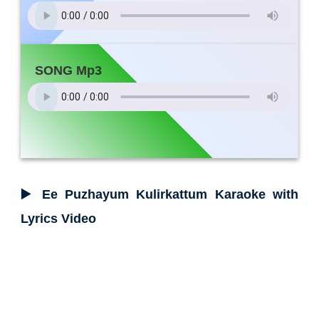
SONG Mp3
▶️ Ee Puzhayum Kulirkattum Karaoke with
Lyrics Video