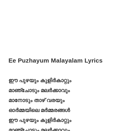
Ee Puzhayum Malayalam Lyrics
ഈ പുഴയും കുളിർകാറ്റും
മാഞ്ചോടും മലർക്കാവും
മാനോടും താഴ്‌ വരയും
ഓർമ്മയിലെ മർമ്മരങ്ങൾ
ഈ പുഴയും കുളിർകാറ്റും
മാഞ്ചോടും മലർക്കാവും