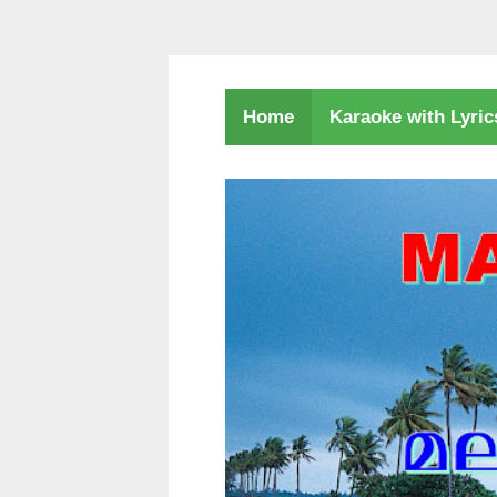
Karaoke with Lyri
Home