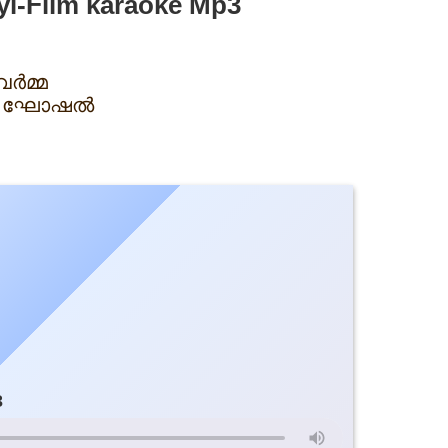
yi-Film karaoke Mp3
വർമ്മ
രേയ ഘോഷൽ
3