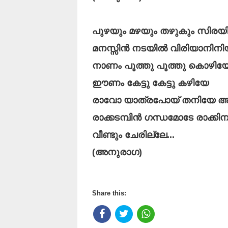
പുഴയും മഴയും തഴുകും സിരയ
മനസ്സിൻ നടയിൽ വിരിയാനിനിയ
നാണം പൂത്തു പൂത്തു കൊഴിയ
ഈണം കേട്ടു കേട്ടു കഴിയേ
രാവോ യാത്രപോയ് തനിയേ അക
രാക്കടമ്പിൻ‍ ഗന്ധമോടേ രാക്ക
വീണ്ടും ചേരില്ലേ...
(അനുരാഗ)
Share this: