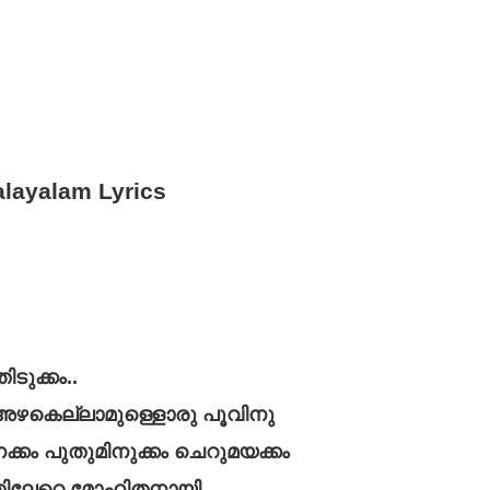
layalam Lyrics
ടുക്കം..
അഴകെല്ലാമുള്ളൊരു പൂവിനു
്കം പുതുമിനുക്കം ചെറുമയക്കം
ിലേറെ മോഹിതനായി