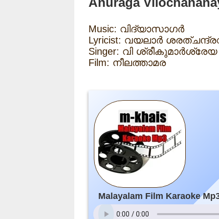
Anuraga Vilochanana
Music: വിദ്യാസാഗർ
Lyricist: വയലാർ ശരത്ചന്ദ്ര
Singer: വി ശ്രീകുമാർശ്
Film: നീലത്താമര
Malayalam Film Karaoke Mp