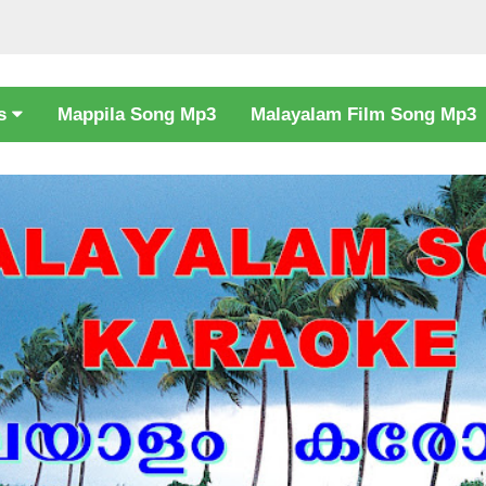
cs
Mappila Song Mp3
Malayalam Film Song Mp3