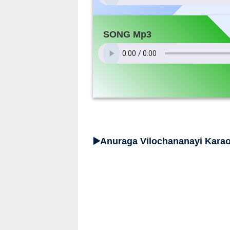
SONG Mp3
▶️Anuraga Vilochananayi Karao