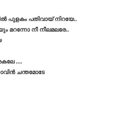
ിൽ പുളകം പതിവായ് നിറയേ..
ും മറന്നോ നീ നീലമലരേ..
േ
ലേ ....
ിനാവിൻ ചന്തമോടേ