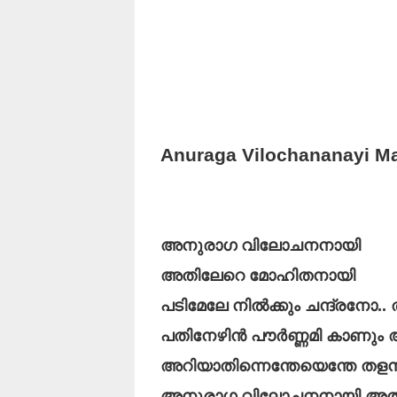
Anuraga Vilochananayi Ma
അനുരാഗ വിലോചനനായി
അതിലേറെ മോഹിതനായി
പടിമേലേ നിൽക്കും ചന്ദ്രനോ.. തി
പതിനേഴിൻ പൗർണ്ണമി കാണും 
അറിയാതിന്നെന്തേയെന്തേ തളനക
അനുരാഗ വിലോചനനായി അത