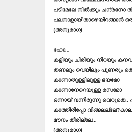
പടിമേലേ നിൽക്കും ചന്ദ്രനോ തിട
പലനാളായ് താഴെയിറങ്ങാൻ ഒരു ത
(അനുരാഗ)
ഹോ...
കളിയും ചിരിയും നിറയും കനവ
തണലും വെയിലും പുണരും തൊ
കാണാതുള്ളിലുള്ള ഭയമോ
കാണാനേറെയുള്ള രസമോ
ഒന്നായ് വന്നിരുന്നു വെറുതെ.. 
കാത്തിരിപ്പോ വിങ്ങലല്ലേ?കാ
മൗനം തീരില്ലേ...
(അനുരാഗ)